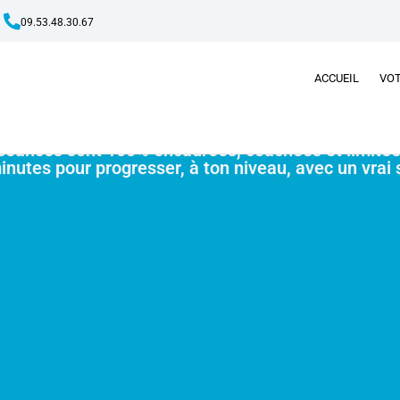
09.53.48.30.67
Les Cours
ACCUEIL
VOT
séances sont 100% encadrées, coachées et limitée
inutes pour progresser, à ton niveau, avec un vrai s